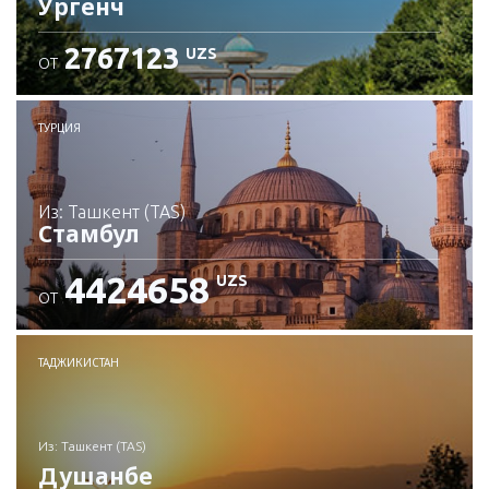
Ургенч
2767123
UZS
ОТ
Проверьте подробности
ТУРЦИЯ
из: Ташкент (TAS)
Стамбул
4424658
UZS
ОТ
Проверьте подробности
ТАДЖИКИСТАН
из: Ташкент (TAS)
Душанбе