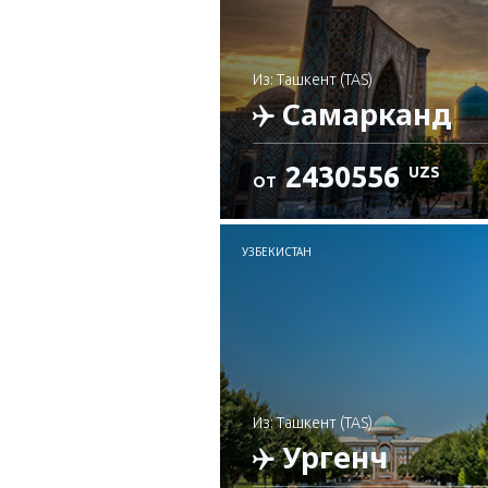
из: Ташкент (TAS)
Самарканд
2430556
UZS
ОТ
Проверьте подробност
УЗБЕКИСТАН
из: Ташкент (TAS)
Ургенч