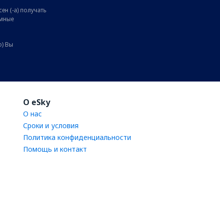
ен (-а) получать
амные
о) Вы
O eSky
О нас
Сроки и условия
Политика конфиденциальности
Помощь и контакт