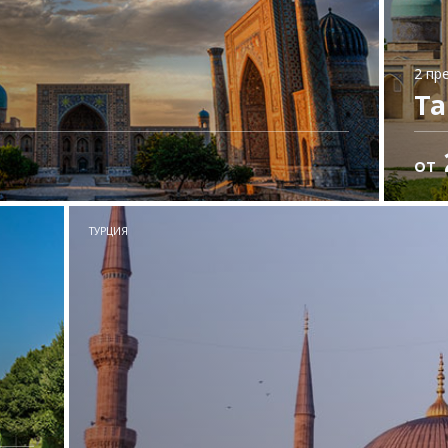
2 пр
Т
ОТ
и
ТУРЦИЯ