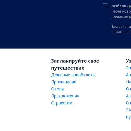
Разблокир
(через нов
предложени
Поставив га
соглашаете
Запланируйте свое
У
путешествие
Ра
Дешевые авиабилеты
Ав
Проживание
На
Отели
От
Предложения
Аэ
Страховка
От
FA
пу