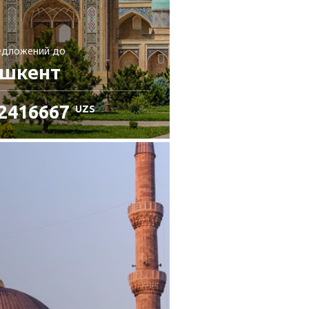
едложений
до
ашкент
2416667
UZS