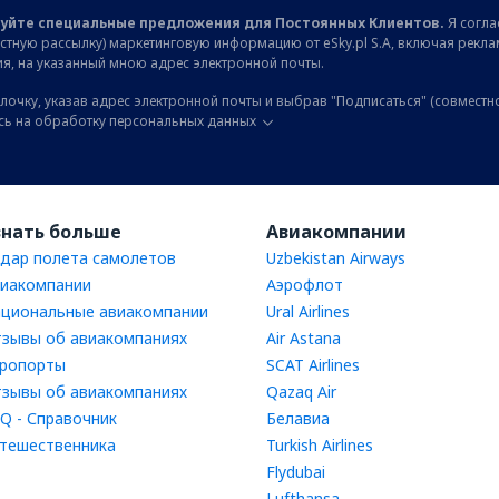
уйте специальные предложения для Постоянных Клиентов.
Я соглас
остную рассылку) маркетинговую информацию от eSky.pl S.A, включая рекл
я, на указанный мною адрес электронной почты.
лочку, указав адрес электронной почты и выбрав "Подписаться" (совместн
сь на обработку персональных данных
знать больше
Авиакомпании
дар полета самолетов
Uzbekistan Airways
иакомпании
Аэрофлот
циональные авиакомпании
Ural Airlines
зывы об авиакомпаниях
Air Astana
ропорты
SCAT Airlines
зывы об авиакомпаниях
Qazaq Air
Q - Справочник
Белавиа
тешественника
Turkish Airlines
Flydubai
Lufthansa