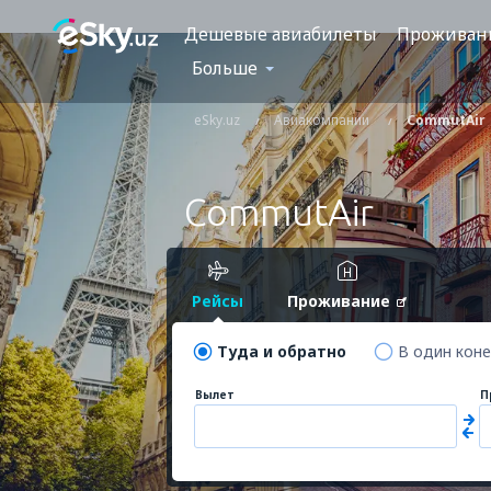
Дешевые авиабилеты
Проживан
Больше
eSky.uz
Авиакомпании
CommutAir
CommutAir
Рейсы
Проживание
Туда и обратно
В один кон
Вылет
П