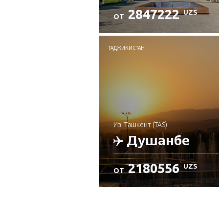
2847222
UZS
ОТ
Проверьте подробност
ТАДЖИКИСТАН
из: Ташкент (TAS)
Душанбе
2180556
UZS
ОТ
Проверьте подробност