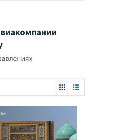
авиакомпании
y
правлениях
СТАН