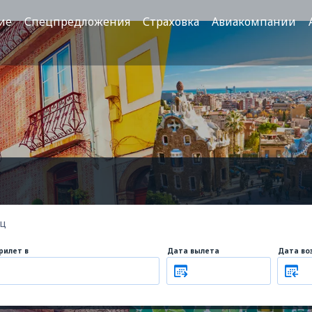
ие
Спецпредложения
Страховка
Авиакомпании
ец
рилет в
Дата вылета
Дата во