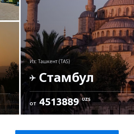
и
из: Ташкент (TAS)
Стамбул
4513889
UZS
ОТ
и
Проверьте подробности