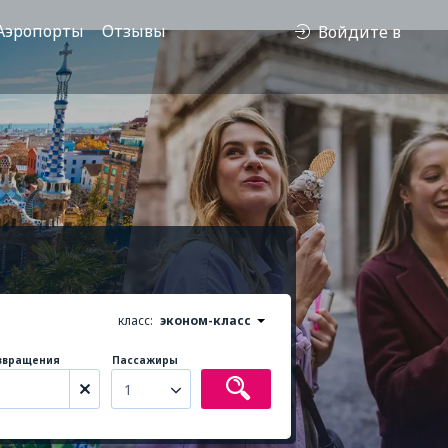
Аэропорты
Отзывы
Войдите в
класс:
эконом-класс
звращения
Пассажиры
1