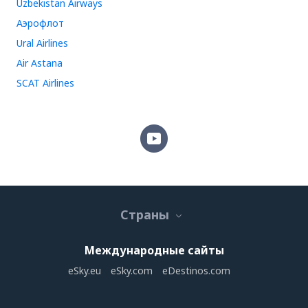
Uzbekistan Airways
Аэрофлот
Ural Airlines
Air Astana
SCAT Airlines
Страны
Международные сайты
eSky.eu
eSky.com
eDestinos.com