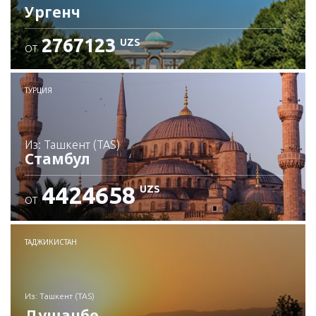
Ургенч
2767123
UZS
ОТ
Проверьте подробности
ТУРЦИЯ
из: Ташкент (TAS)
Стамбул
4424658
UZS
ОТ
Проверьте подробности
ТАДЖИКИСТАН
из: Ташкент (TAS)
Душанбе