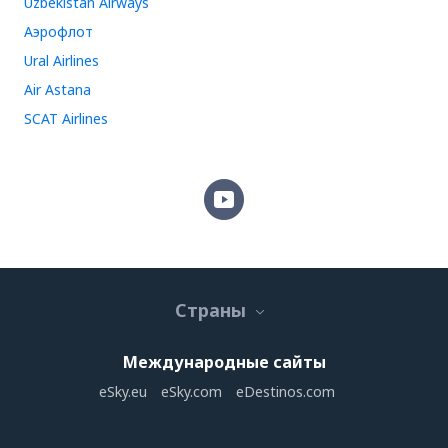
Uzbekistan Airways
Аэрофлот
Ural Airlines
Air Astana
SCAT Airlines
Страны
Международные сайты
eSky.eu
eSky.com
eDestinos.com