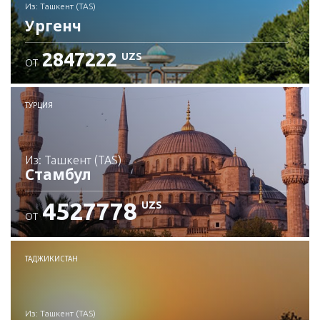
из: Ташкент (TAS)
Ургенч
2847222
UZS
ОТ
Проверьте подробности
ТУРЦИЯ
из: Ташкент (TAS)
Стамбул
4527778
UZS
ОТ
Проверьте подробности
ТАДЖИКИСТАН
из: Ташкент (TAS)