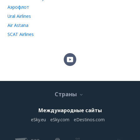
Аэрофлот
Ural Airlines
Air Astana
SCAT Airlines
Страны
Международные сайты
eSky.eu
eSky.com
eDestinos.com