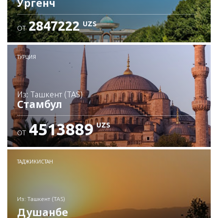
Ургенч
2847222
UZS
ОТ
Проверьте подробности
ТУРЦИЯ
из: Ташкент (TAS)
Стамбул
4513889
UZS
ОТ
Проверьте подробности
ТАДЖИКИСТАН
из: Ташкент (TAS)
Душанбе