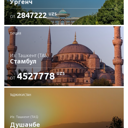
Ургенч
2847222
UZS
ОТ
Проверьте подробности
ТУРЦИЯ
из: Ташкент (TAS)
Стамбул
4527778
UZS
ОТ
Проверьте подробности
ТАДЖИКИСТАН
из: Ташкент (TAS)
Душанбе