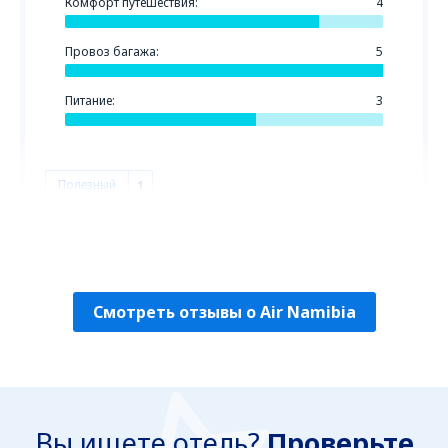
Комфорт путешествия:
4
Провоз багажа:
5
Питание:
3
Полезный
1
Jose
Spanien,
Август 2019
Смотреть отзывы о Air Namibia
Вы ищете отель?
Проверьте