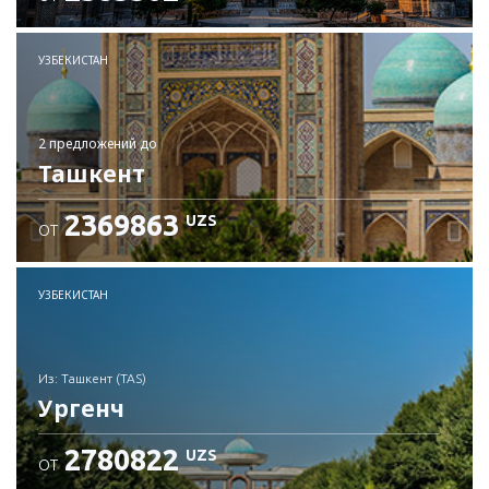
Проверьте подробности
УЗБЕКИСТАН
2 предложений
до
Ташкент
2369863
UZS
ОТ
УЗБЕКИСТАН
из: Ташкент (TAS)
Ургенч
2780822
UZS
ОТ