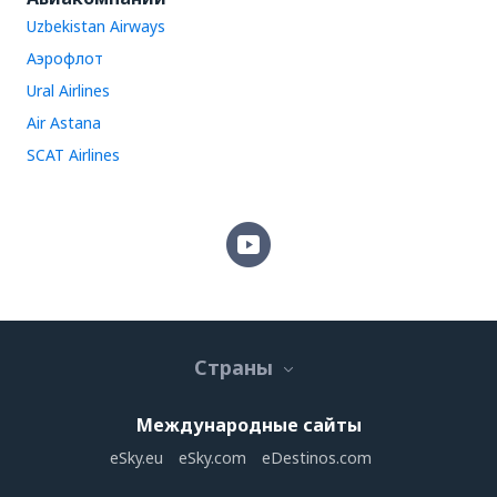
Uzbekistan Airways
Аэрофлот
Ural Airlines
Air Astana
SCAT Airlines
Страны
Международные сайты
eSky.eu
eSky.com
eDestinos.com