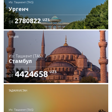
из: Ташкент (TAS)
Ургенч
2780822
UZS
ОТ
Проверьте подробности
ТУРЦИЯ
из: Ташкент (TAS)
Стамбул
4424658
UZS
ОТ
Проверьте подробности
ТАДЖИКИСТАН
из: Ташкент (TAS)