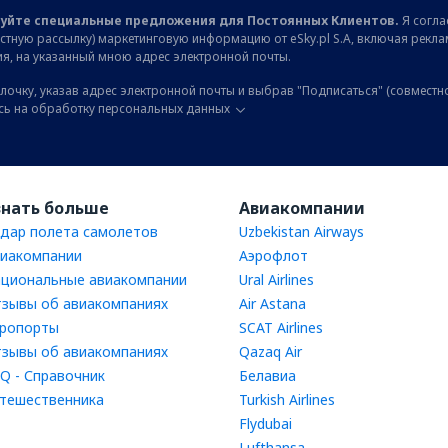
уйте специальные предложения для Постоянных Клиентов.
Я соглас
остную рассылку) маркетинговую информацию от eSky.pl S.A, включая рекл
я, на указанный мною адрес электронной почты.
лочку, указав адрес электронной почты и выбрав "Подписаться" (совместн
сь на обработку персональных данных
знать больше
Авиакомпании
дар полета самолетов
Uzbekistan Airways
иакомпании
Аэрофлот
циональные авиакомпании
Ural Airlines
зывы об авиакомпаниях
Air Astana
ропорты
SCAT Airlines
зывы об авиакомпаниях
Qazaq Air
Q - Справочник
Белавиа
тешественника
Turkish Airlines
Flydubai
Lufthansa