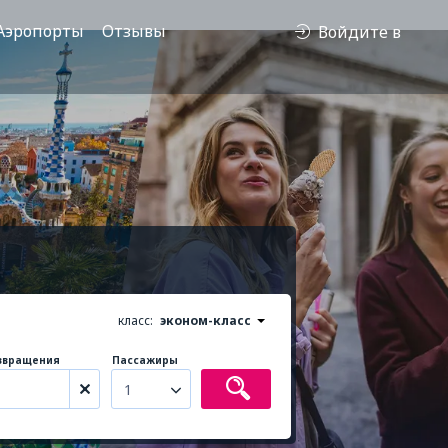
Аэропорты
Отзывы
Войдите в
класс:
эконом-класс
звращения
Пассажиры
1