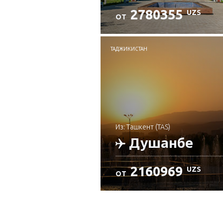
2780355
UZS
ОТ
Проверьте подробност
ТАДЖИКИСТАН
из: Ташкент (TAS)
Душанбе
2160969
UZS
ОТ
Проверьте подробност