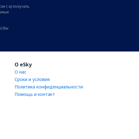
ен (-а) получать
амные
о) Вы
O eSky
О нас
Сроки и условия
Политика конфиденциальности
Помощь и контакт