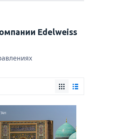
омпании Edelweiss
правлениях
СТАН