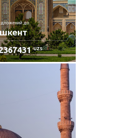
едложений
до
ашкент
2367431
UZS