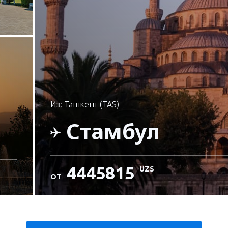
и
из: Ташкент (TAS)
Стамбул
4445815
UZS
ОТ
и
Проверьте подробности