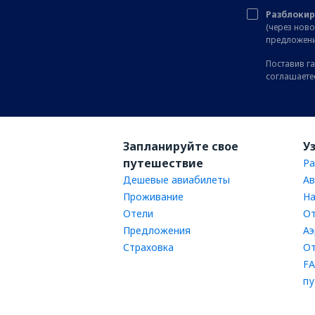
Разблокир
(через нов
предложени
Поставив га
соглашаете
Запланируйте свое
У
путешествие
Ра
Дешевые авиабилеты
Ав
Проживание
На
Отели
От
Предложения
Аэ
Страховка
От
FA
пу