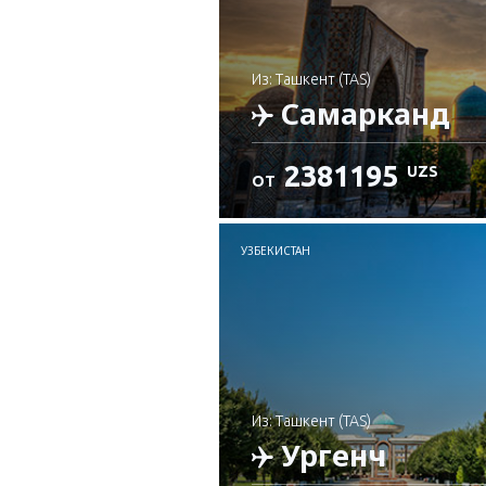
из: Ташкент (TAS)
Самарканд
2381195
UZS
ОТ
Проверьте подробност
УЗБЕКИСТАН
из: Ташкент (TAS)
Ургенч