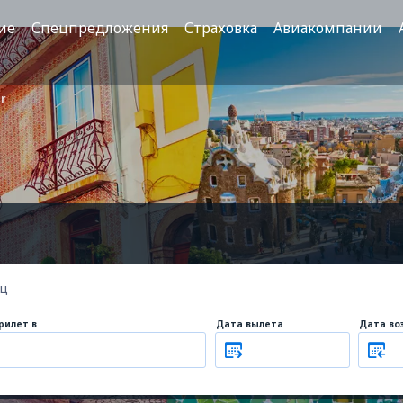
ие
Спецпредложения
Страховка
Авиакомпании
ir
ец
рилет в
Дата вылета
Дата во