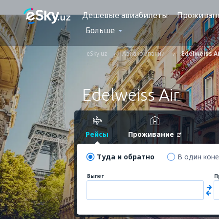
Дешевые авиабилеты
Проживан
Больше
eSky.uz
Авиакомпании
Edelweiss A
Edelweiss Air
Рейсы
Проживание
Туда и обратно
В один кон
Вылет
П