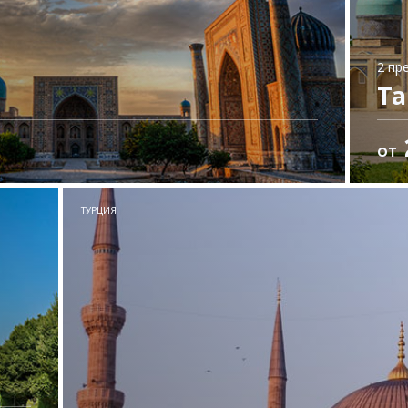
2 пр
Т
ОТ
и
ТУРЦИЯ