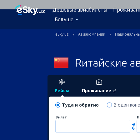
Дешевые авиабилеты
Проживан
Больше
eSky.uz
Авиакомпании
Национальн
Rитайские а
Рейсы
Проживание
Туда и обратно
В один кон
Вылет
П