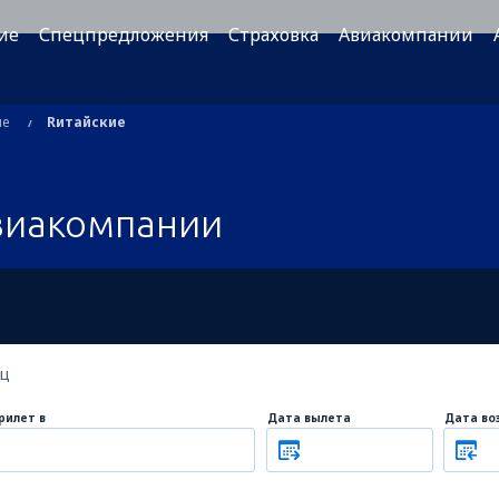
ие
Спецпредложения
Страховка
Авиакомпании
ые
Rитайские
виакомпании
ец
рилет в
Дата вылета
Дата во