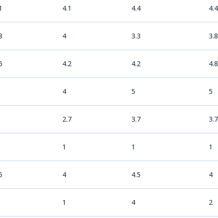
1
4.1
4.4
4.4
8
4
3.3
3.8
6
4.2
4.2
4.8
4
5
5
2.7
3.7
3.7
1
1
1
5
4
4.5
4
1
4
2