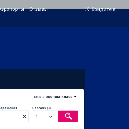
Аэропорты
Отзывы
Войдите в
класс:
эконом-класс
звращения
Пассажиры
1