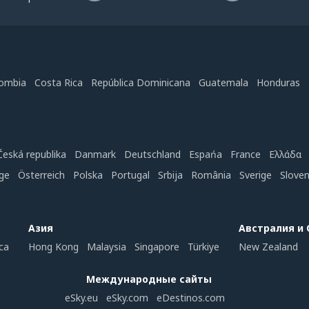
ombia
Costa Rica
República Dominicana
Guatemala
Honduras
Česká republika
Danmark
Deutschland
Espańa
France
Ελλάδα
ge
Österreich
Polska
Portugal
Srbija
România
Sverige
Slove
Азия
Австралия и
ca
Hong Kong
Malaysia
Singapore
Türkiye
New Zealand
Международные сайты
eSky.eu
eSky.com
eDestinos.com