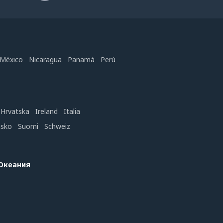
México
Nicaragua
Panamá
Perú
Hrvatska
Ireland
Italia
nsko
Suomi
Schweiz
 Океания