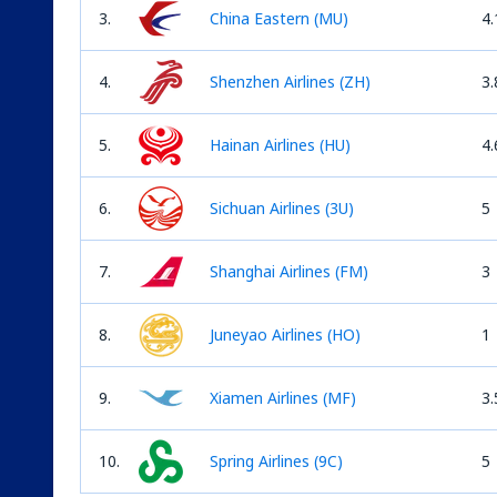
3.
China Eastern (MU)
4.
4.
Shenzhen Airlines (ZH)
3.
5.
Hainan Airlines (HU)
4.
6.
Sichuan Airlines (3U)
5
7.
Shanghai Airlines (FM)
3
8.
Juneyao Airlines (HO)
1
9.
Xiamen Airlines (MF)
3.
10.
Spring Airlines (9C)
5