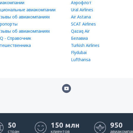
иакомпании
Аэрофлот
циональные авиакомпании
Ural Airlines
зывы об авиакомпаниях
Air Astana
ропорты
SCAT Airlines
зывы об авиакомпаниях
Qazaq Air
Q - Справочник
Белавиа
тешественника
Turkish Airlines
Flydubai
Lufthansa
50
150 млн
950
стран
клиентов
авиакомпа