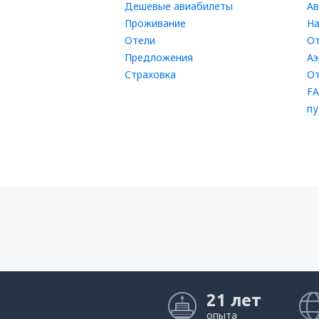
Дешевые авиабилеты
Ав
Проживание
На
Отели
От
Предложения
Аэ
Страховка
От
FA
пу
21 лет
опыта