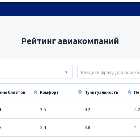
Рейтинг авиакомпаний
ены билетов
Комфорт
Пунктуальность
Пе
1
3.5
4.2
4.2
3
3.4
3.8
4