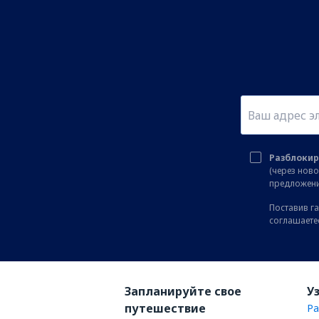
Разблокир
(через нов
предложени
Поставив га
соглашаете
Запланируйте свое
У
путешествие
Ра