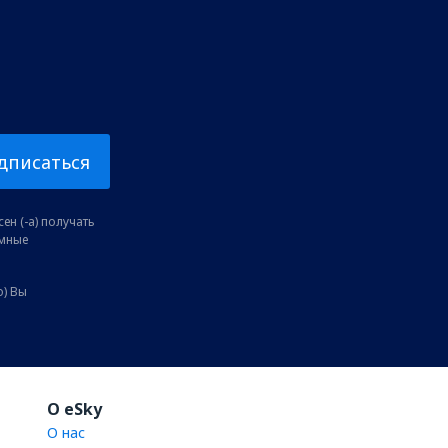
дписаться
ен (-а) получать
амные
о) Вы
O eSky
О нас