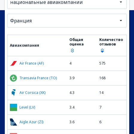
национальные авиакомпании
Франция
Общая
Количество
оценка
отзывов
Авиакомпания
Air France (AF)
4
575
Transavia France (TO)
3.9
168
Air Corsica (XK)
4.3
14
Level (LV)
3.4
7
Aigle Azur (ZI)
3.6
6