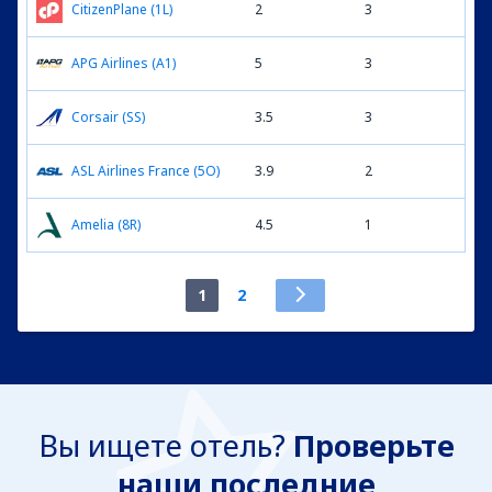
CitizenPlane (1L)
2
3
APG Airlines (A1)
5
3
Corsair (SS)
3.5
3
ASL Airlines France (5O)
3.9
2
Amelia (8R)
4.5
1
1
2
Вы ищете отель?
Проверьте
наши последние