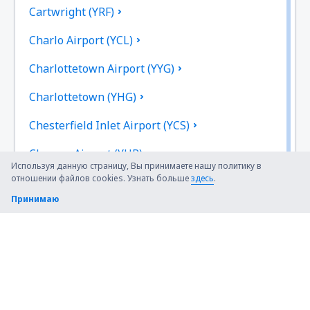
Cartwright (YRF)
Charlo Airport (YCL)
Charlottetown Airport (YYG)
Charlottetown (YHG)
Chesterfield Inlet Airport (YCS)
Chevery Airport (YHR)
Используя данную страницу, Вы принимаете нашу политику в
отношении файлов cookies. Узнать больше
здесь
.
Chibougamau Chapais (YMT)
Принимаю
Chisasibi Airport (YKU)
Sarnia Chris Hadfield (YZR)
Churchill Airport (YYQ)
Churchill Falls Airport (ZUM)