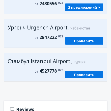
2430556
UZS
ОТ
2 предложений
из
Самарканд, Samarkand Intl Airport
Ургенч Urgench Airport
(SKD)
Узбекистан
2430556
ОТ
UZS
2847222
UZS
ОТ
Проверить
из
Ургенч, Urgench Airport
(UGC)
2847222
ОТ
UZS
Стамбул Istanbul Airport
Турция
4527778
UZS
ОТ
Проверить
Reviews