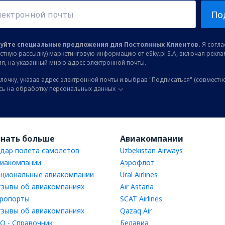
По
уйте специальные предложения для Постоянных Клиентов.
Я соглас
остную рассылку) маркетинговую информацию от eSky.pl S.A, включая рекл
я, на указанный мною адрес электронной почты.
лочку, указав адрес электронной почты и выбрав "Подписаться" (совместн
сь на обработку персональных данных
знать больше
Авиакомпании
дар полета самолетов
Uzbekistan Airways
иакомпании
Аэрофлот
циональные авиакомпании
Ural Airlines
зывы об авиакомпаниях
Air Astana
ропорты
SCAT Airlines
зывы об авиакомпаниях
Qazaq Air
Q - Справочник
Белавиа