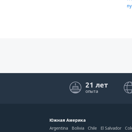
пу
21 лет
опыта
Южная Америка
Argentina
Bolivia
Chile
El Salvador
Col