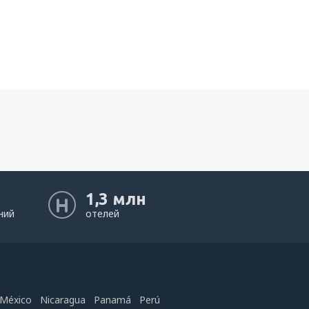
1,3 млн
ний
отелей
México
Nicaragua
Panamá
Perú