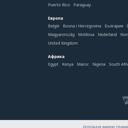
Puerto Rico
Paraguay
Европа
België
Bosna i Hercegovina
България
Magyarország
Moldova
Nederland
Nor
United Kingdom
Африка
Egypt
Kenya
Maroc
Nigeria
South Afri
Используя данную страниц