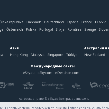
Česká republika
Danmark
Deutschland
Espańa
France
Ελλάδα
ge
Österreich
Polska
Portugal
Srbija
România
Sverige
Slove
Азия
Австралия и
ca
Hong Kong
Malaysia
Singapore
Türkiye
New Zealand
Международные сайты
eSky.eu
eSky.com
eDestinos.com
Авторское право © eSky.uz Все права защищены.
у, Вы принимаете нашу политику в отношении файлов cookies. Узнать бо