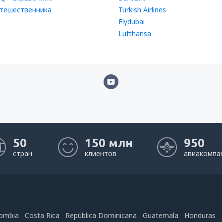
тешественника
Turkish Airlines
Flydubai
Lufthansa
50
150 млн
950
стран
клиентов
авиакомпа
ombia
Costa Rica
República Dominicana
Guatemala
Honduras