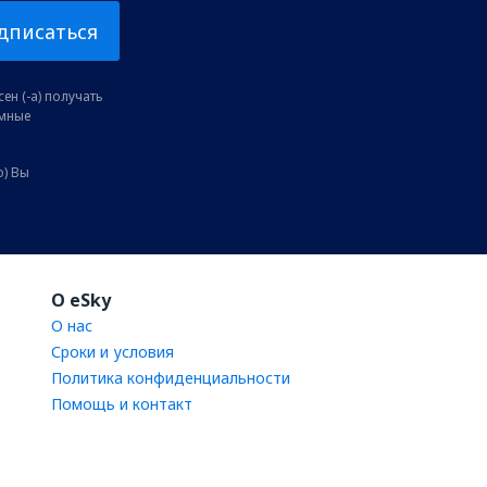
дписаться
ен (-а) получать
амные
о) Вы
O eSky
О нас
Сроки и условия
Политика конфиденциальности
Помощь и контакт