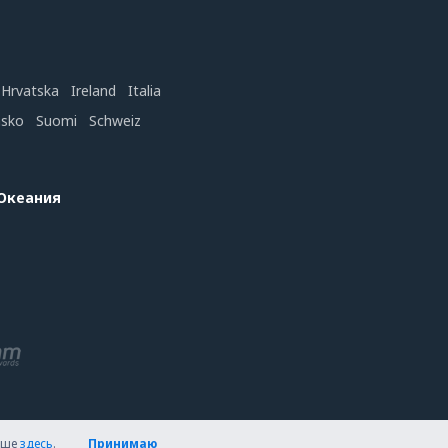
Hrvatska
Ireland
Italia
nsko
Suomi
Schweiz
 Океания
льше
здесь
.
Принимаю