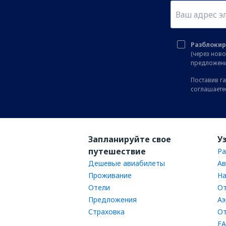
Разблокир
(через нов
предложени
Поставив га
соглашаете
Запланируйте свое
У
путешествие
Ра
Дешевые авиабилеты
Ав
Проживание
На
Отели
От
Предложения
Аэ
Страховка
От
FA