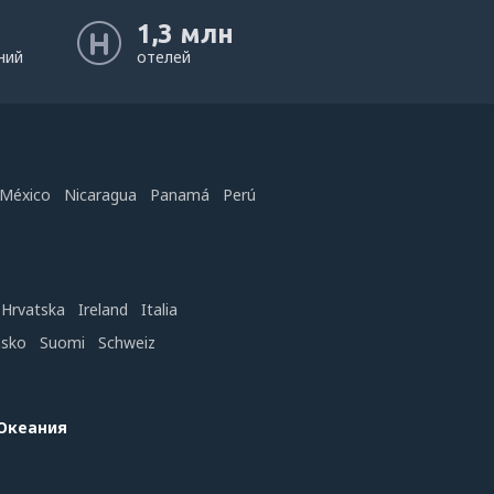
1,3 млн
ний
отелей
México
Nicaragua
Panamá
Perú
Hrvatska
Ireland
Italia
nsko
Suomi
Schweiz
 Океания