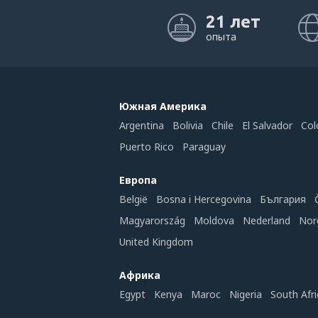
21 лет
опыта
Южная Америка
Argentina
Bolivia
Chile
El Salvador
Col
Puerto Rico
Paraguay
Европа
België
Bosna i Hercegovina
България
Magyarország
Moldova
Nederland
Nor
United Kingdom
Африка
Egypt
Kenya
Maroc
Nigeria
South Afri