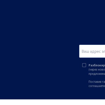
Разблокир
(через нов
предложени
Поставив га
соглашаете