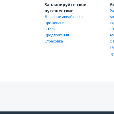
Запланируйте свое
У
путешествие
Ра
Дешевые авиабилеты
Ав
Проживание
На
Отели
От
Предложения
Аэ
Страховка
От
FA
пу