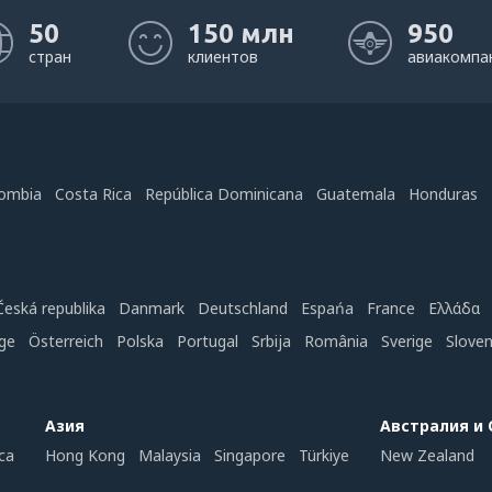
50
150 млн
950
стран
клиентов
авиакомпа
ombia
Costa Rica
República Dominicana
Guatemala
Honduras
Česká republika
Danmark
Deutschland
Espańa
France
Ελλάδα
ge
Österreich
Polska
Portugal
Srbija
România
Sverige
Slove
Азия
Австралия и
ca
Hong Kong
Malaysia
Singapore
Türkiye
New Zealand