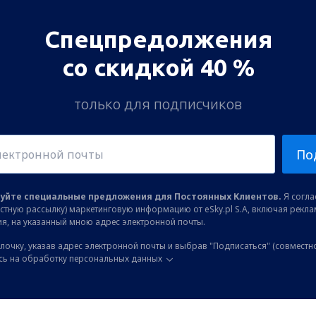
Спецпредолжения
со скидкой 40 %
только для подписчиков
По
уйте специальные предложения для Постоянных Клиентов.
Я соглас
остную рассылку) маркетинговую информацию от eSky.pl S.A, включая рекл
я, на указанный мною адрес электронной почты.
лочку, указав адрес электронной почты и выбрав "Подписаться" (совместн
сь на обработку персональных данных