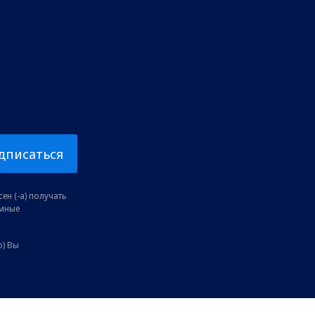
дписаться
ен (-а) получать
амные
о) Вы