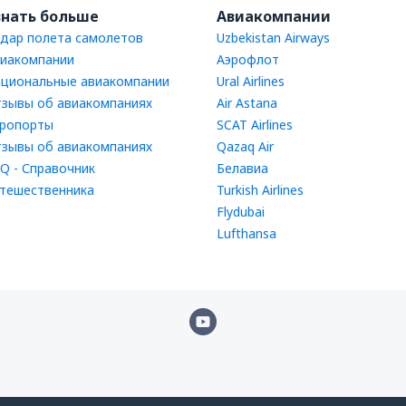
знать больше
Авиакомпании
дар полета самолетов
Uzbekistan Airways
иакомпании
Аэрофлот
циональные авиакомпании
Ural Airlines
зывы об авиакомпаниях
Air Astana
ропорты
SCAT Airlines
зывы об авиакомпаниях
Qazaq Air
Q - Справочник
Белавиа
тешественника
Turkish Airlines
Flydubai
Lufthansa