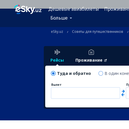
Дешевые авиабилеты
Проживан
Больше
eSky.uz
Советы для путешественников
Рейсы
Проживание
Туда и обратно
В один кон
Вылет
П