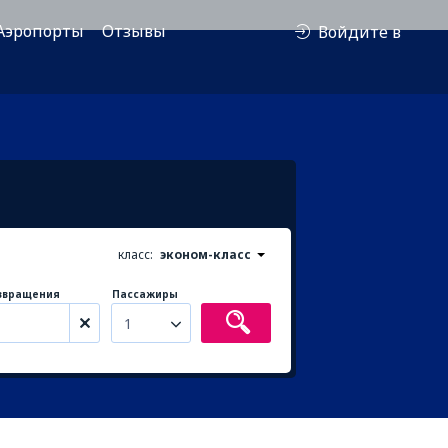
Аэропорты
Отзывы
Войдите в
класс:
эконом-класс
звращения
Пассажиры
1