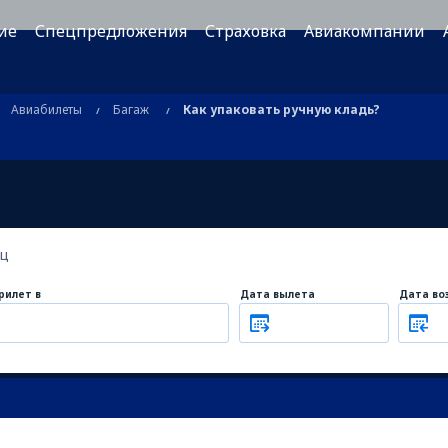
ие
Спецпредложения
Страховка
Авиакомпании
Авиабилеты
Багаж
Как упаковать ручную кладь?
ец
рилет в
Дата вылета
Дата во