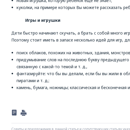
новая игрушка, которую ребенок еще не знает;
куколки, на примере которых Вы можете рассказать реб
Игры и игрушки
Дети быстро начинают скучать, а брать с собой много иг
Поэтому стоит иметь в запасе несколько идей для игр, дл
поиск облаков, похожих на животных, здания, монстров и
придумывание слов на последнюю букву предыдущего 
связанную с какой-то темой и т. д.,
фантазируйте: что бы вы делали, если бы вы жили в об
пиратами и т. д.;
камень, бумага, ножницы; классическая и бесконечная и
Советы и предложения в данной статье и сопутствующих статьях ук