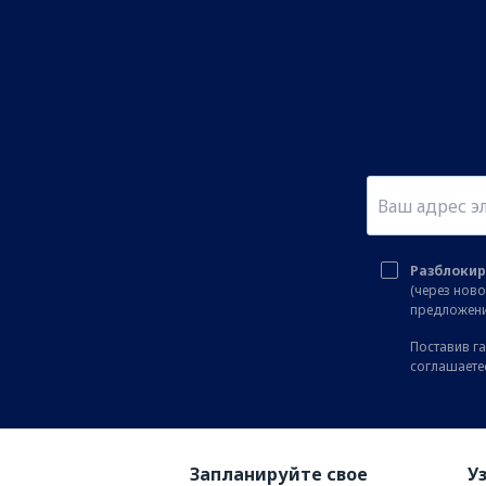
Разблокир
(через нов
предложени
Поставив га
соглашаете
Запланируйте свое
У