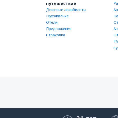
путешествие
Ра
Дешевые авиабилеты
Ав
Проживание
На
Отели
От
Предложения
Аэ
Страховка
От
FA
пу