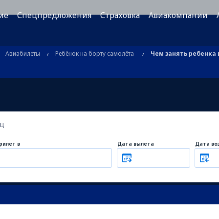
ие
Спецпредложения
Страховка
Авиакомпании
Авиабилеты
Ребёнок на борту самолёта
Чем занять ребенка 
ец
рилет в
Дата вылета
Дата во