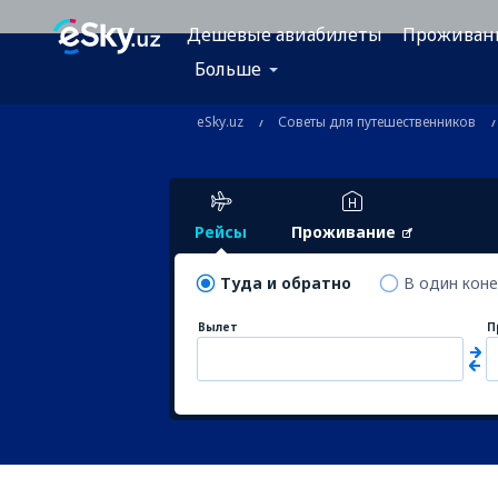
Дешевые авиабилеты
Проживан
Больше
eSky.uz
Советы для путешественников
Рейсы
Проживание
Туда и обратно
В один кон
Вылет
П