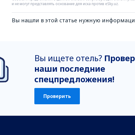
и не могут представлять основание для иска против eSky.uz.
Вы нашли в этой статье нужную информац
Я думаю, что эта статья:
Непонятна
Вы ищете отель?
Провер
Содержит некорректную информацию
Не раскрывает тему
наши последние
Слишком длинная
спецпредложения!
Отправить
Проверить