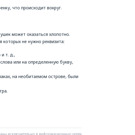
енку, что происходит вокруг.
рушек может оказаться хлопотно.
я которых не нужно реквизита:
 т. д.,
слова или на определенную букву,
лаках, на необитаемом острове, были
гра.
азаны исключительно в информационных целях