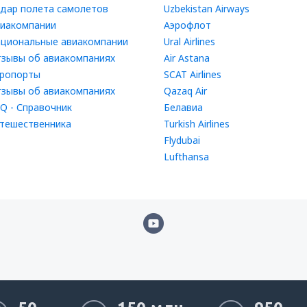
дар полета самолетов
Uzbekistan Airways
иакомпании
Аэрофлот
циональные авиакомпании
Ural Airlines
зывы об авиакомпаниях
Air Astana
ропорты
SCAT Airlines
зывы об авиакомпаниях
Qazaq Air
Q - Справочник
Белавиа
тешественника
Turkish Airlines
Flydubai
Lufthansa