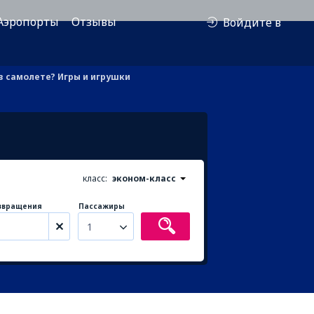
Аэропорты
Отзывы
Войдите в
в самолете? Игры и игрушки
класс:
эконом-класс
звращения
Пассажиры
1