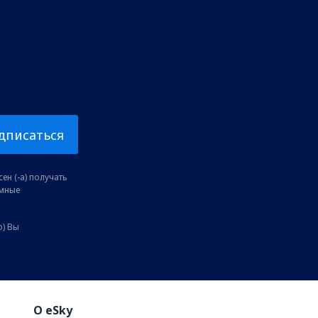
дписаться
ен (-а) получать
амные
о) Вы
O eSky