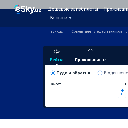
Дешевые авиабилеты
Проживан
Больше
eSky.uz
Советы для путешественников
Рейсы
Проживание
Туда и обратно
В один кон
Вылет
П