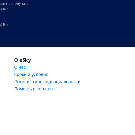
ен (-а) получать
амные
о) Вы
O eSky
О нас
Сроки и условия
Политика конфиденциальности
Помощь и контакт