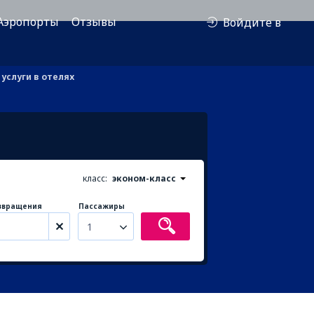
Аэропорты
Отзывы
Войдите в
услуги в отелях
класс:
эконом-класс
звращения
Пассажиры
1