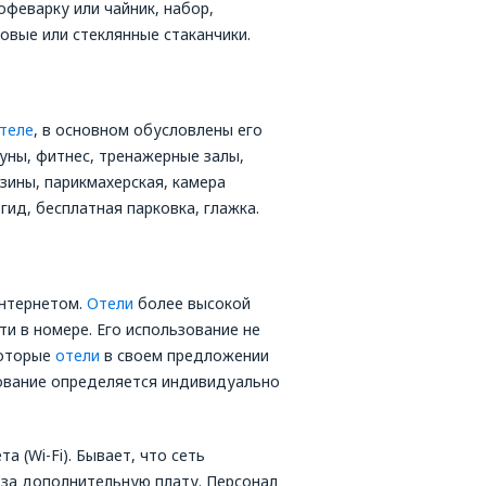
офеварку или чайник, набор,
зовые или стеклянные стаканчики.
отеле
, в основном обусловлены его
ауны, фитнес, тренажерные залы,
зины, парикмахерская, камера
гид, бесплатная парковка, глажка.
нтернетом.
Отели
более высокой
и в номере. Его использование не
которые
отели
в своем предложении
зование определяется индивидуально
 (Wi-Fi). Бывает, что сеть
за дополнительную плату. Персонал