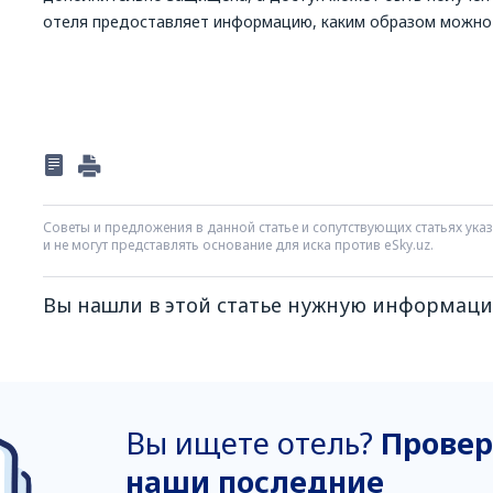
отеля предоставляет информацию, каким образом можно 
Советы и предложения в данной статье и сопутствующих статьях ук
и не могут представлять основание для иска против eSky.uz.
Вы нашли в этой статье нужную информац
Я думаю, что эта статья:
Непонятна
Вы ищете отель?
Провер
Содержит некорректную информацию
Не раскрывает тему
наши последние