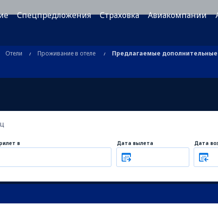
ие
Спецпредложения
Страховка
Авиакомпании
Отели
Проживание в отеле
Предлагаемые дополнительные 
ец
рилет в
Дата вылета
Дата во