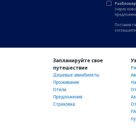
Разблокир
(через нов
предложени
Поставив га
соглашаете
Запланируйте свое
У
путешествие
Ра
Дешевые авиабилеты
Ав
Проживание
На
Отели
От
Предложения
Аэ
Страховка
От
FA
пу