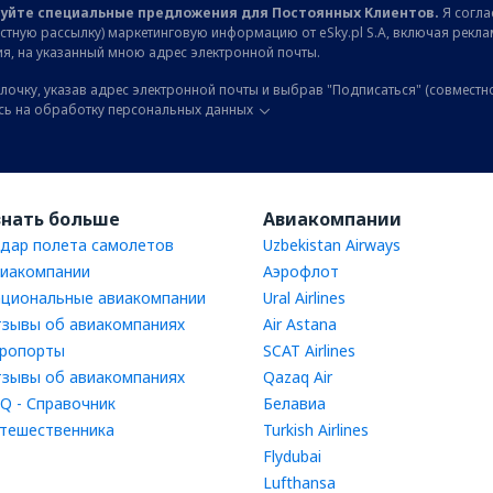
уйте специальные предложения для Постоянных Клиентов.
Я соглас
остную рассылку) маркетинговую информацию от eSky.pl S.A, включая рекл
я, на указанный мною адрес электронной почты.
лочку, указав адрес электронной почты и выбрав "Подписаться" (совместн
сь на обработку персональных данных
знать больше
Авиакомпании
дар полета самолетов
Uzbekistan Airways
иакомпании
Аэрофлот
циональные авиакомпании
Ural Airlines
зывы об авиакомпаниях
Air Astana
ропорты
SCAT Airlines
зывы об авиакомпаниях
Qazaq Air
Q - Справочник
Белавиа
тешественника
Turkish Airlines
Flydubai
Lufthansa