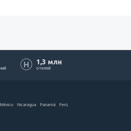
1,3 млн
ний
отелей
México
Nicaragua
Panamá
Perú