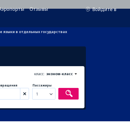
Аэропорты
Отзывы
Войдите в
 языки в отдельных государствах
класс:
эконом-класс
звращения
Пассажиры
1