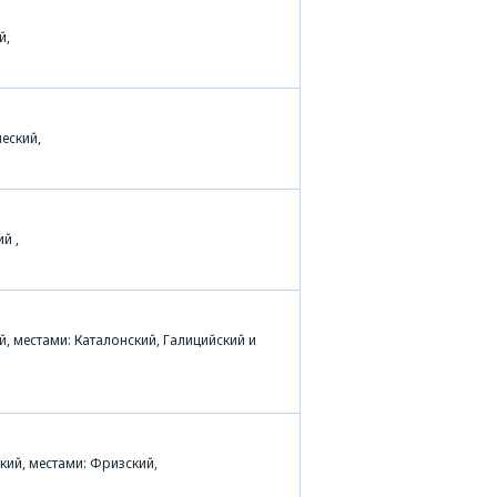
й,
еский,
й ,
й, местами: Каталонский, Галицийский и
кий, местами: Фризский,