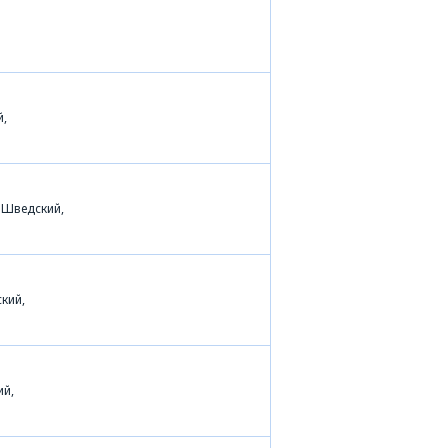
й,
 Шведский,
кий,
ий,