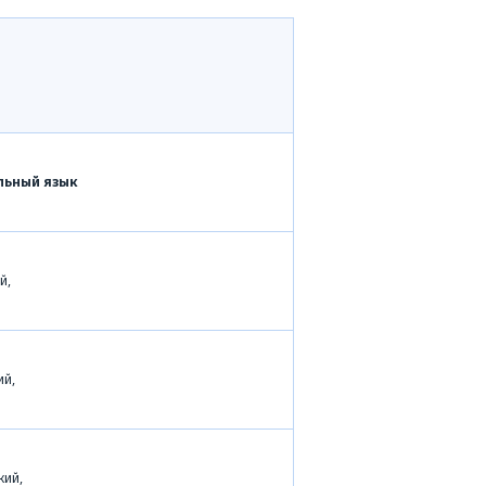
ьный язык
й,
ий,
кий,