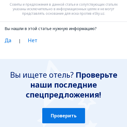
Советы и предложения в данной статье и сопутствующих статьях
указаны исключительно в информационных целях и не могут
представлять основание для иска против eSky.uz.
Вы нашли в этой статье нужную информацию?
Да
Нет
|
Я думаю, что эта статья:
Непонятна
Вы ищете отель?
Проверьте
Содержит некорректную информацию
наши последние
Не раскрывает тему
Слишком длинная
спецпредложения!
Отправить
Проверить