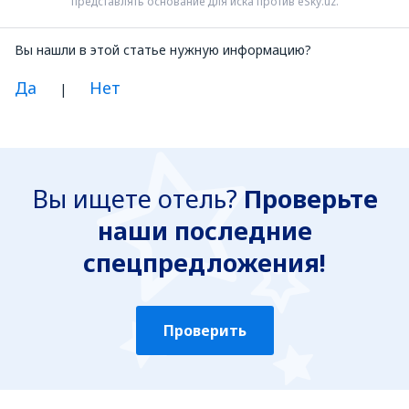
представлять основание для иска против eSky.uz.
Вы нашли в этой статье нужную информацию?
Да
Нет
|
Я думаю, что эта статья:
Непонятна
Вы ищете отель?
Проверьте
Содержит некорректную информацию
наши последние
Не раскрывает тему
Слишком длинная
спецпредложения!
Отправить
Проверить